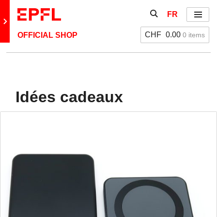
Aller directement au contenu
Afficher / masquer 
FR
Menu
Retour au site principal
CHF
0.00
0 items
OFFICIAL SHOP
Retour: Official Shop EPFL
Accessoires de bureau
Idées cadeaux
Accessoires électroniques
Idées cadeaux
Vêtements femmes
Vêtements hommes