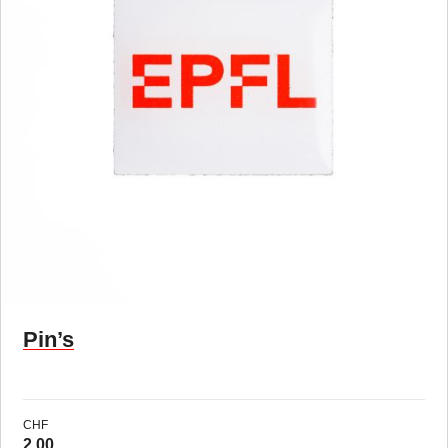
Pin’s
CHF
2.00