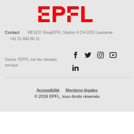
Contact
RESCO ShopEPFL Station 4 CH-1015 Lausanne
+41 21 693 60 11
Follow us on Facebook.
Follow us on Twitter.
Follow us on In
Follow u
Suivez l'EPFL sur les réseaux
Follow us on LinkedIn.
sociaux
Accessibilité
Mentions légales
© 2026 EPFL, tous droits réservés