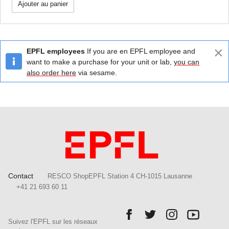
Ajouter au panier
×
EPFL employees
If you are en EPFL employee and
want to make a purchase for your unit or lab,
you can
also order here
via sesame.
Contact
RESCO ShopEPFL Station 4 CH-1015 Lausanne
+41 21 693 60 11
Follow us on Facebook.
Follow us on Twitter.
Follow us on In
Follow u
Suivez l'EPFL sur les réseaux