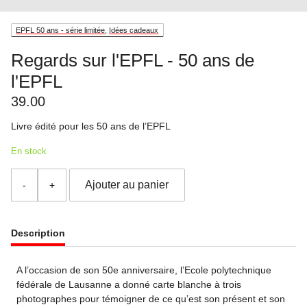
EPFL 50 ans - série limitée
,
Idées cadeaux
Regards sur l'EPFL - 50 ans de
l'EPFL
39.00
Livre édité pour les 50 ans de l’EPFL
En stock
quantité
Ajouter au panier
de
Regards
sur
l'EPFL
Description
-
50
A l’occasion de son 50e anniversaire, l’Ecole polytechnique
ans
fédérale de Lausanne a donné carte blanche à trois
de
photographes pour témoigner de ce qu’est son présent et son
l'EPFL