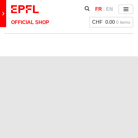
Aller directement au contenu
Afficher / masquer le fo
FR
EN
Menu
Retour au site principal
CHF
0.00
0 items
OFFICIAL SHOP