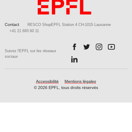
Contact
RESCO ShopEPFL Station 4 CH-1015 Lausanne
+41 21 693 60 11
Follow us on Facebook.
Follow us on Twitter.
Follow us on In
Follow u
Suivez l'EPFL sur les réseaux
Follow us on LinkedIn.
sociaux
Accessibilité
Mentions légales
© 2026 EPFL, tous droits réservés