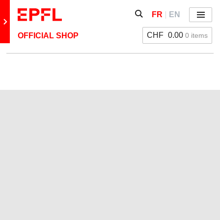
Aller directement au contenu
Afficher / masquer le fo
FR
EN
Menu
Retour au site principal
CHF
0.00
0 items
OFFICIAL SHOP