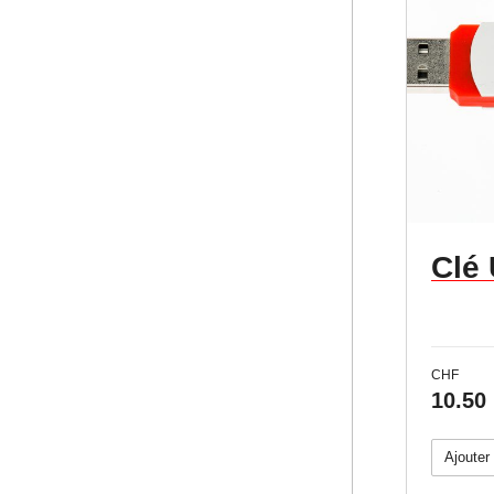
go)
Clé
CHF
10.50
Ajouter