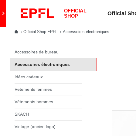
Aller directement au contenu
OFFICIAL
Retour au site principal
Official S
SHOP
Official Shop EPFL
Accessoires électroniques
Dans la même section
Accessoires de bureau
l Shop EPFL
Accessoires électroniques
reau
Idées cadeaux
troniques
Vêtements femmes
Vêtements hommes
s
SKACH
s
Vintage (ancien logo)