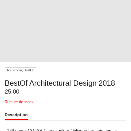
Archizoom
,
BestOf
BestOf Architectural Design 2018
25.00
Rupture de stock
Description
138 pages / 21×29.7 cm / couleur / bilingue français-anglais