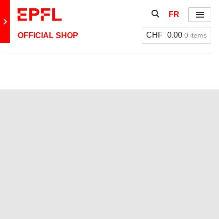
Aller directement au contenu
Afficher / masquer 
FR
Menu
Retour au site principal
CHF
0.00
0 items
OFFICIAL SHOP