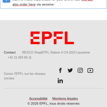
also order here
via sesame.
Contact
RESCO ShopEPFL Station 4 CH-1015 Lausanne
+41 21 693 60 11
Follow us on Facebook.
Follow us on Twitter.
Follow us on In
Follow u
Suivez l'EPFL sur les réseaux
Follow us on LinkedIn.
sociaux
Accessibilité
Mentions légales
© 2026 EPFL, tous droits réservés