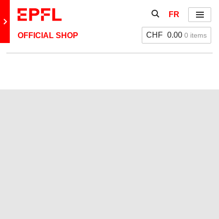
Aller directement au contenu
Afficher / masquer 
FR
Menu
Retour au site principal
CHF
0.00
0 items
OFFICIAL SHOP