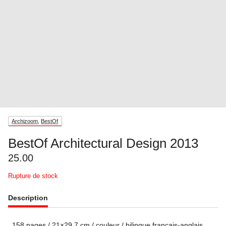
Archizoom
,
BestOf
BestOf Architectural Design 2013
25.00
Rupture de stock
Description
158 pages / 21×29.7 cm / couleur / bilingue français-anglais