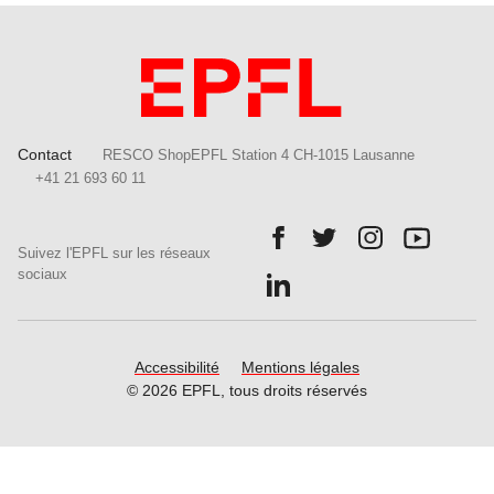
Contact
RESCO ShopEPFL Station 4 CH-1015 Lausanne
+41 21 693 60 11
Follow us on Facebook.
Follow us on Twitter.
Follow us on In
Follow u
Suivez l'EPFL sur les réseaux
Follow us on LinkedIn.
sociaux
Accessibilité
Mentions légales
© 2026 EPFL, tous droits réservés