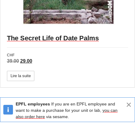
The Secret Life of Date Palms
CHF
Le
Le
39.00
29.00
prix
prix
initial
actuel
Lire la suite
était :
est :
39.00.
29.00.
×
EPFL employees
If you are en EPFL employee and
want to make a purchase for your unit or lab,
you can
also order here
via sesame.