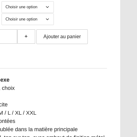
é
Ajouter au panier
sexe
 choix
cite
 M / L / XL / XXL
ontées
blée dans la matière principale