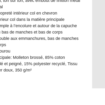
 ton sur ton, avec embout de finition métal
al
opreté intérieur col en chevron
érieur col dans la matière principale
mple à l’encolure et autour de la capuche
 bas de manches et bas de corps
double aux emmanchures, bas de manches
orps
ourou
ncipale: Molleton brossé, 85% coton
ilé et peigné, 15% polyester recyclé, Tissu
er doux, 350 g/m²