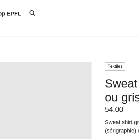
hop EPFL
Textiles
Sweat 
ou gri
54.00
Sweat shirt g
(sérigraphie)