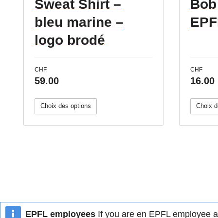
Sweat Shirt –
Bob
bleu marine –
EPF
logo brodé
CHF
CHF
59.00
16.00
Choix des options
Choix d
EPFL employees
If you are en EPFL employee an