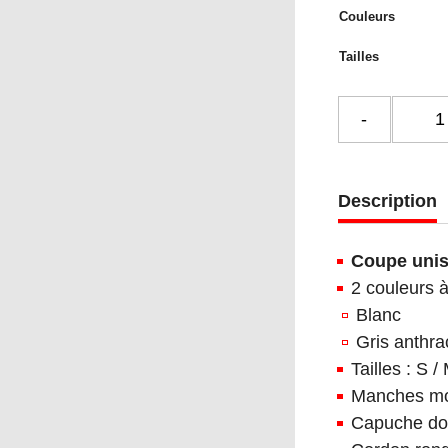
Couleurs
Tailles
quantit
de
Sweat
Shirt
Description
-
EPFL
Coupe uni
blanc
2 couleurs à
ou
Blanc
gris
Gris anthra
Tailles : S /
Manches m
Capuche dou