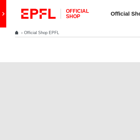
Aller directement au contenu
OFFICIAL
Retour au site principal
Official S
SHOP
Official Shop EPFL