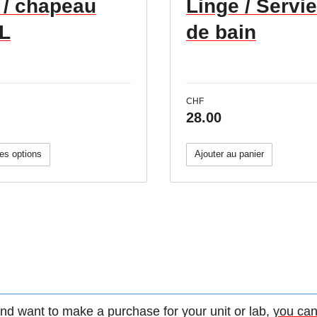
 / chapeau
Linge / Servie
L
de bain
CHF
28.00
es options
Ajouter au panier
d want to make a purchase for your unit or lab,
you can