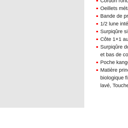
Cordon rond,
Oeillets mét
Bande de pr
1/2 lune int
Surpiqûre si
Côte 1×1 au
Surpiqûre 
et bas de c
Poche kang
Matière pri
biologique f
lavé, Touch