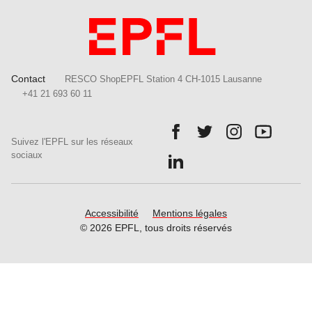
Contact
RESCO ShopEPFL Station 4 CH-1015 Lausanne
+41 21 693 60 11
Follow us on Facebook.
Follow us on Twitter.
Follow us on In
Follow u
Suivez l'EPFL sur les réseaux
Follow us on LinkedIn.
sociaux
Accessibilité
Mentions légales
© 2026 EPFL, tous droits réservés