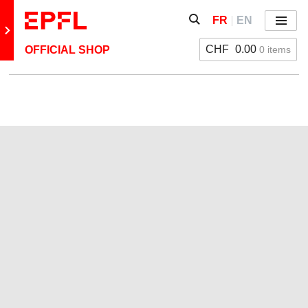
Aller directement au contenu
Afficher / masquer le fo
FR
EN
Menu
Retour au site principal
CHF
0.00
0 items
OFFICIAL SHOP