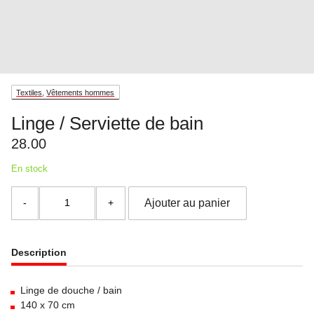
Textiles
,
Vêtements hommes
Linge / Serviette de bain
28.00
En stock
quantité
Ajouter au panier
de
Linge
/
Serviette
Description
de
bain
Linge de douche / bain
140 x 70 cm