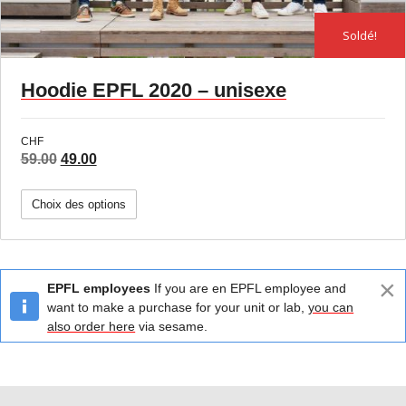
Soldé!
Hoodie EPFL 2020 – unisexe
CHF
Le
Le
59.00
49.00
prix
prix
initial
actuel
Choix des options
était :
est :
59.00.
49.00.
×
EPFL employees
If you are en EPFL employee and
want to make a purchase for your unit or lab,
you can
also order here
via sesame.