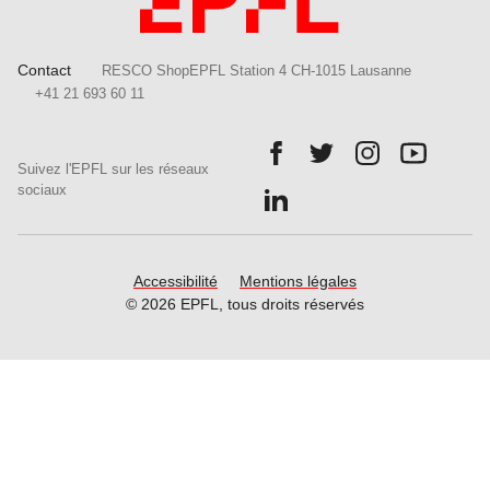
Contact
RESCO ShopEPFL Station 4 CH-1015 Lausanne
+41 21 693 60 11
Follow us on Facebook.
Follow us on Twitter.
Follow us on In
Follow u
Suivez l'EPFL sur les réseaux
Follow us on LinkedIn.
sociaux
Accessibilité
Mentions légales
© 2026 EPFL, tous droits réservés