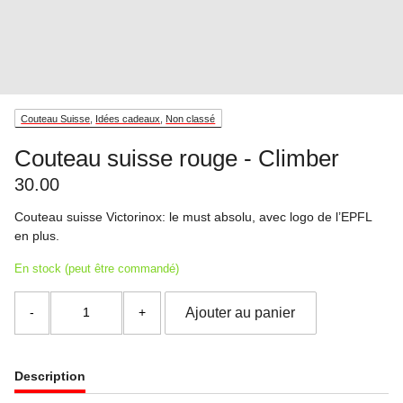
Couteau Suisse
,
Idées cadeaux
,
Non classé
Couteau suisse rouge - Climber
30.00
Couteau suisse Victorinox: le must absolu, avec logo de l’EPFL
en plus.
En stock (peut être commandé)
quantité
Ajouter au panier
de
Couteau
suisse
rouge
Description
-