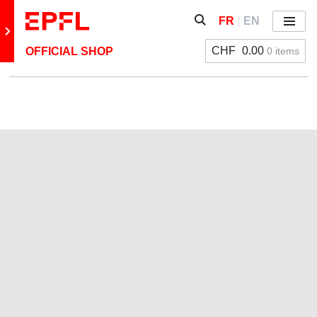
Aller directement au contenu
Afficher / masquer le fo
FR
EN
Menu
Retour au site principal
CHF
0.00
0 items
OFFICIAL SHOP