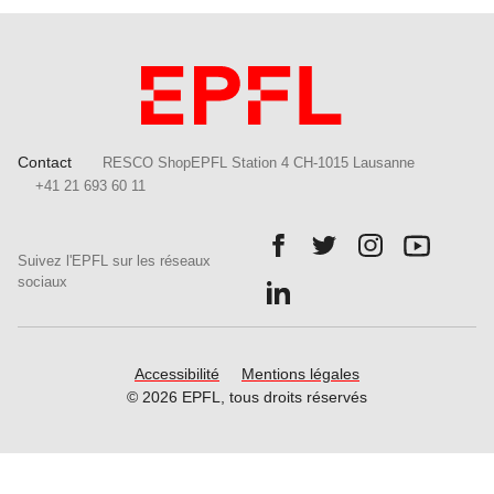
Contact
RESCO ShopEPFL Station 4 CH-1015 Lausanne
+41 21 693 60 11
Follow us on Facebook.
Follow us on Twitter.
Follow us on In
Follow u
Suivez l'EPFL sur les réseaux
Follow us on LinkedIn.
sociaux
Accessibilité
Mentions légales
© 2026 EPFL, tous droits réservés