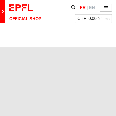
Aller directement au contenu
Afficher / masquer le fo
FR
EN
Menu
Retour au site principal
CHF
0.00
0 items
OFFICIAL SHOP
New !